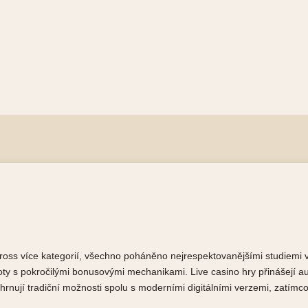
cross více kategorií, všechno poháněno nejrespektovanějšími studiemi 
loty s pokročilými bonusovými mechanikami. Live casino hry přinášejí au
 zahrnují tradiční možnosti spolu s moderními digitálními verzemi, zatí