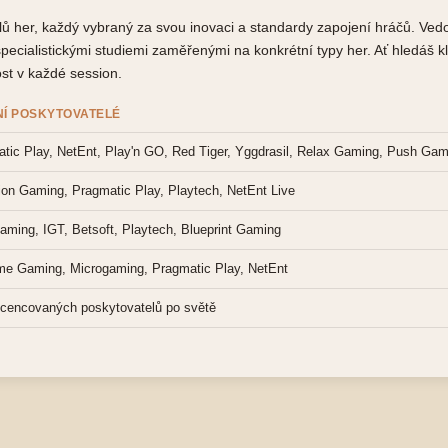
ů her, každý vybraný za svou inovaci a standardy zapojení hráčů. Ved
pecialistickými studiemi zaměřenými na konkrétní typy her. Ať hledáš
ost v každé session.
NÍ POSKYTOVATELÉ
tic Play, NetEnt, Play'n GO, Red Tiger, Yggdrasil, Relax Gaming, Push Gami
ion Gaming, Pragmatic Play, Playtech, NetEnt Live
aming, IGT, Betsoft, Playtech, Blueprint Gaming
me Gaming, Microgaming, Pragmatic Play, NetEnt
icencovaných poskytovatelů po světě