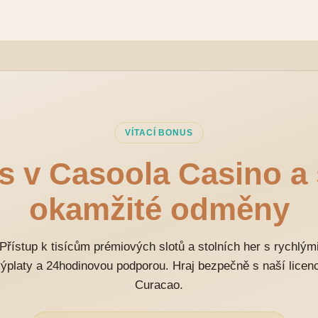
VÍTACÍ BONUS
s v Casoola Casino a 
okamžité odměny
Přístup k tisícům prémiových slotů a stolních her s rychlým
ýplaty a 24hodinovou podporou. Hraj bezpečně s naší licen
Curacao.