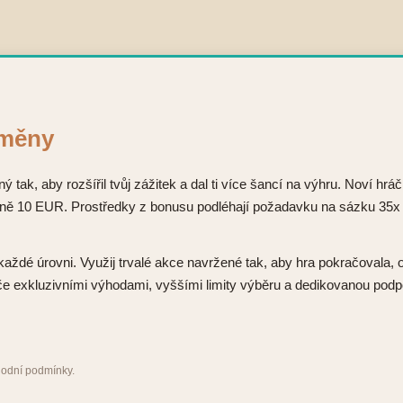
dměny
 tak, aby rozšířil tvůj zážitek a dal ti více šancí na výhru. Noví h
nimálně 10 EUR. Prostředky z bonusu podléhají požadavku na sázku 
aždé úrovni. Využij trvalé akce navržené tak, aby hra pokračovala,
e exkluzivními výhodami, vyššími limity výběru a dedikovanou podp
chodní podmínky.