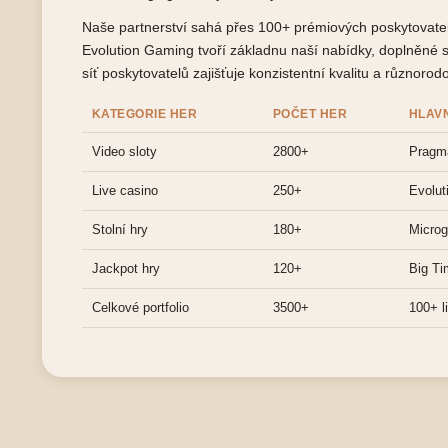
Naše partnerství sahá přes 100+ prémiových poskytovatel
Evolution Gaming tvoří základnu naší nabídky, doplněné s
síť poskytovatelů zajišťuje konzistentní kvalitu a různorod
KATEGORIE HER
POČET HER
HLAV
Video sloty
2800+
Pragma
Live casino
250+
Evolut
Stolní hry
180+
Microg
Jackpot hry
120+
Big Ti
Celkové portfolio
3500+
100+ l