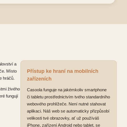
lovství a
Přístup ke hraní na mobilních
če. Místo
e hráčů.
zařízeních
stmi živého
Casoola funguje na jakémkoliv smartphone
ré fungují
či tabletu prostřednictvím tvého standardního
webového prohlížeče. Není nutné stahovat
aplikaci. Náš web se automaticky přizpůsobí
velikosti tvé obrazovky, ať už používáš
iPhone, zařízení Android nebo tablet, se