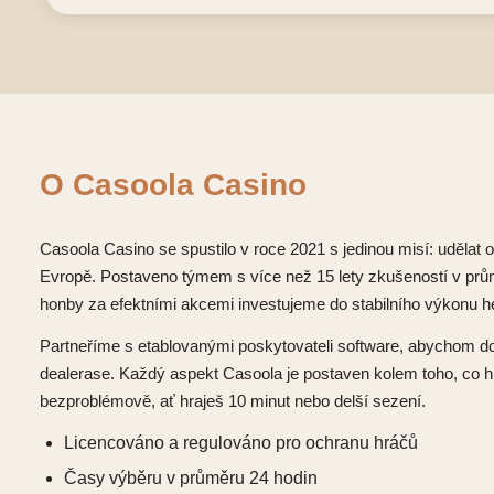
O Casoola Casino
Casoola Casino se spustilo v roce 2021 s jedinou misí: udělat
Evropě. Postaveno týmem s více než 15 lety zkušeností v prům
honby za efektními akcemi investujeme do stabilního výkonu her,
Partneříme s etablovanými poskytovateli software, abychom dor
dealerase. Každý aspekt Casoola je postaven kolem toho, co hráč
bezproblémově, ať hraješ 10 minut nebo delší sezení.
Licencováno a regulováno pro ochranu hráčů
Časy výběru v průměru 24 hodin