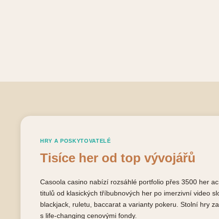
HRY A POSKYTOVATELÉ
Tisíce her od top vývojářů
Casoola casino nabízí rozsáhlé portfolio přes 3500 her a
titulů od klasických tříbubnových her po imerzivní video s
blackjack, ruletu, baccarat a varianty pokeru. Stolní hry
s life-changing cenovými fondy.