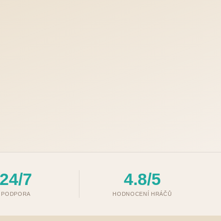
24/7
4.8/5
PODPORA
HODNOCENÍ HRÁČŮ